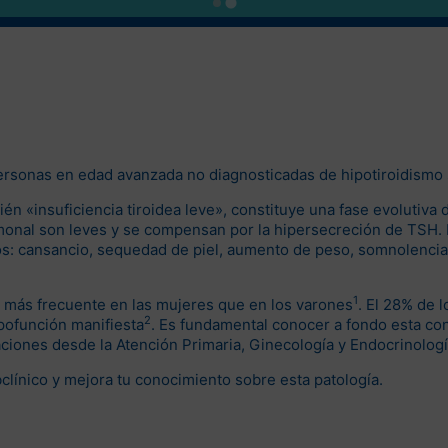
ersonas en edad avanzada no diagnosticadas de hipotiroidismo 
n «insuficiencia tiroidea leve», constituye una fase evolutiva d
ormonal son leves y se compensan por la hipersecreción de TSH.
: cansancio, sequedad de piel, aumento de peso, somnolencia, al
1
 más frecuente en las mujeres que en los varones
. El 28% de 
2
pofunción manifiesta
. Es fundamental conocer a fondo esta co
ciones desde la Atención Primaria, Ginecología y Endocrinologí
línico y mejora tu conocimiento sobre esta patología.